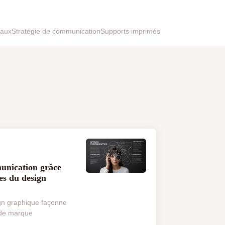
iaux
Stratégie de communication
Supports imprimés
unication grâce
es du design
gn graphique façonne
e de marque