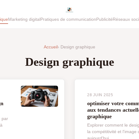
ique
Marketing digital
Pratiques de communication
Publicité
Réseaux soc
Accueil
› Design graphique
Design graphique
28 JUIN 2025
gn
optimiser votre comm
aux tendances actuell
graphique
 par
 à
Explorer comment le desi
la compétitivité et l'imag
aujourd'hui....